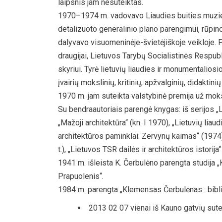
laipsnis jam nesuteiktas.
1970–1974 m. vadovavo Liaudies buities muzie
detalizuoto generalinio plano parengimui, rūpino
dalyvavo visuomeninėje-švietėjiškoje veikloje. P
draugijai, Lietuvos Tarybų Socialistinės Respu
skyriui. Tyrė lietuvių liaudies ir monumentaliosio
įvairių mokslinių, kritinių, apžvalginių, didaktinių 
1970 m. jam suteikta valstybinė premija už moksl
Su bendraautoriais parengė knygas: iš serijos „Li
„Mažoji architektūra“ (kn. I 1970), „Lietuvių liaudi
architektūros paminklai: Zervynų kaimas“ (1974), 
t.), „Lietuvos TSR dailės ir architektūros istorija
1941 m. išleista K. Čerbulėno parengta studija
Prapuolenis“.
1984 m. parengta „Klemensas Čerbulėnas : biblio
2013 02 07 vienai iš Kauno gatvių sut