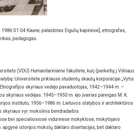
 1986 01 04 Kaune; palaidotas Eigulių kapinėse], etnografas,
torikas, pedagogas.
ersiteto (VDU) Humanitariniame fakultete, kurį (perkeltą į Vilniau
cialybę. Universitete priklausė studentų skautų korporacijai „Vytis
tnografijos skyriaus vedėjo pavaduotojas, 1942–1944 m. –
os skyriaus vedėjas. 1945–1950 m. ėjo įvairias pareigas M. K.
orijos instituto, 1956–1986 m. Lietuvos statybos ir architektūros
os skyriaus vyr. mokslinis bendradarbis.
ose bei specialiosiose vidurinėse mokyklose, mokytojavo
. apgynė istorijos mokslų daktaro disertacijas, bet daktaro