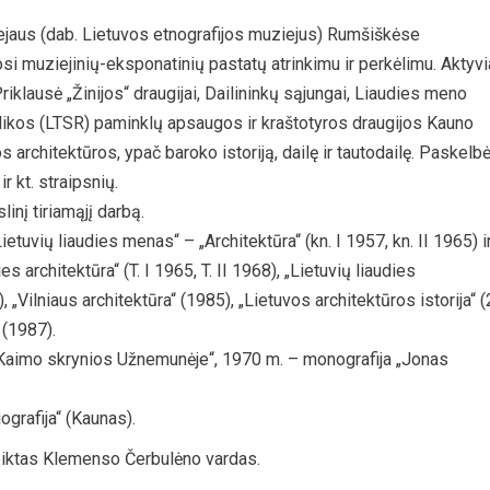
jaus (dab. Lietuvos etnografijos muziejus) Rumšiškėse
si muziejinių-eksponatinių pastatų atrinkimu ir perkėlimu. Aktyvi
riklausė „Žinijos“ draugijai, Dailininkų sąjungai, Liaudies meno
blikos (LTSR) paminklų apsaugos ir kraštotyros draugijos Kauno
s architektūros, ypač baroko istoriją, dailę ir tautodailę. Paskelb
ir kt. straipsnių.
inį tiriamąjį darbą.
etuvių liaudies menas“ – „Architektūra“ (kn. I 1957, kn. II 1965) i
es architektūra“ (T. I 1965, T. II 1968), „Lietuvių liaudies
„Vilniaus architektūra“ (1985), „Lietuvos architektūros istorija“ (
“ (1987).
 „Kaimo skrynios Užnemunėje“, 1970 m. – monografija „Jonas
grafija“ (Kaunas).
eiktas Klemenso Čerbulėno vardas.