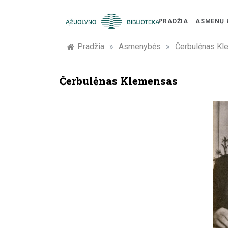
Skip
to
PRADŽIA
ASMENŲ 
content
Žymūs
Pradžia
»
Asmenybės
»
Čerbulėnas K
Kauno
Čerbulėnas Klemensas
žmonės:
atminimo
įamžinimas