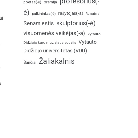
profesorius(-
poetas(-ė)
premija
ė)
rašytojas(-a)
pulkininkas(-ė)
Romainiai
ai
skulptorius(-ė)
Senamiestis
visuomenės veikėjas(-a)
Vytauto
Vytauto
ė
Didžiojo karo muziejaus sodelis
Didžiojo universitetas (VDU)
Žaliakalnis
Šančiai
r
2