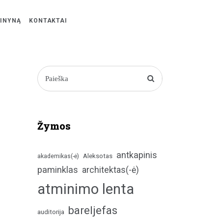
ŽINYNĄ
KONTAKTAI
Žymos
antkapinis
Aleksotas
akademikas(-ė)
paminklas
architektas(-ė)
atminimo lenta
bareljefas
auditorija