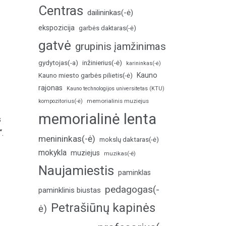
Centras
dailininkas(-ė)
ekspozicija
garbės daktaras(-ė)
gatvė
grupinis įamžinimas
inžinierius(-ė)
gydytojas(-a)
karininkas(-ė)
Kauno
Kauno miesto garbės pilietis(-ė)
rajonas
Kauno technologijos universitetas (KTU)
memorialinis muziejus
kompozitorius(-ė)
memorialinė lenta
s
“.
menininkas(-ė)
mokslų daktaras(-ė)
mokykla
muziejus
muzikas(-ė)
Naujamiestis
paminklas
pedagogas(-
paminklinis biustas
Petrašiūnų kapinės
ė)