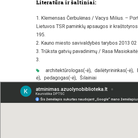
Literatūra ir šaltiniai:
Klemensas Čerbulėnas / Vacys Milius. – Por
Lietuvos TSR paminklų apsaugos ir kraštotyros dr
195.
Kauno miesto savivaldybės tarybos 2013 02 
Trūksta gatvių pavadinimų / Rasa Masiokaitė ; M
3.
architektūrologas(-ė)
,
dailėtyrininkas(-ė)
,
ė)
,
pedagogas(-ė)
,
Šilainiai