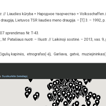
tr. // Liaudies kūryba = Народное творчество = Volksschaffen 
augija, Lietuvos TSR liaudies meno draugija. – [T.] 3. – 1992, p.
07 sprendimas Nr. T-43.
. Patašiaus nuotr. – Iliustr. // Laikinoji sostinė. – 2013, vas. 9, 
Eigulių kapinės
,
etnografas(-ė)
,
Garliava
,
gatvė
,
muziejininkas(