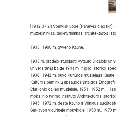
[1912 07 24 Spalviškiuose (Panevėžio apskr.) –
muziejininkas, dailėtyrininkas, architektūros is
1933–1986 m. gyveno Kaune.
1933 m. pradėjo studijuoti Vytauto Didžiojo univ
universitetą) baigė 1941 m. ir įgijo istoriko spe
1936–1942 m. buvo Kultūros muziejaus Kaune E
Kultūros paminklų apsaugos įstaigos Etnografij
Čiurlionio dailės muziejuje. 1951–1952 m. – Ist
mokslinio tyrimo instituto Architektūros istorij
1945–1972 m. dėstė Kauno ir Vilniaus aukštosi
Garliavos vidurinėje mokykloje. 1958 m., 1973 m