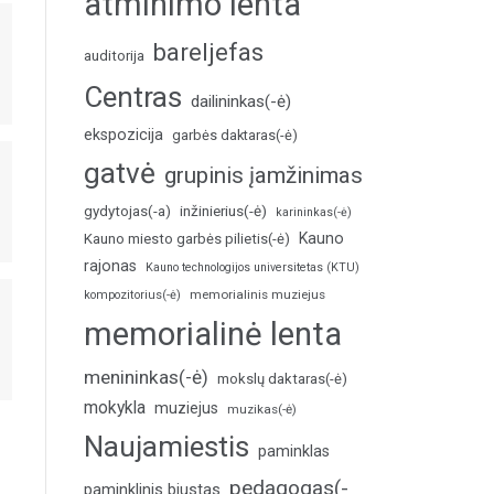
atminimo lenta
bareljefas
auditorija
Centras
dailininkas(-ė)
ekspozicija
garbės daktaras(-ė)
gatvė
grupinis įamžinimas
inžinierius(-ė)
gydytojas(-a)
karininkas(-ė)
Kauno
Kauno miesto garbės pilietis(-ė)
rajonas
Kauno technologijos universitetas (KTU)
memorialinis muziejus
kompozitorius(-ė)
memorialinė lenta
menininkas(-ė)
mokslų daktaras(-ė)
mokykla
muziejus
muzikas(-ė)
Naujamiestis
paminklas
pedagogas(-
paminklinis biustas