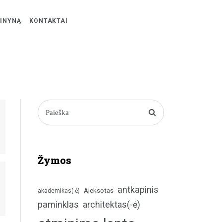
ŽINYNĄ
KONTAKTAI
Žymos
antkapinis
Aleksotas
akademikas(-ė)
paminklas
architektas(-ė)