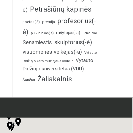
Petrašiūnų kapinės
ė)
profesorius(-
poetas(-ė)
premija
ė)
rašytojas(-a)
pulkininkas(-ė)
Romainiai
skulptorius(-ė)
Senamiestis
visuomenės veikėjas(-a)
Vytauto
Vytauto
Didžiojo karo muziejaus sodelis
Didžiojo universitetas (VDU)
Žaliakalnis
Šančiai