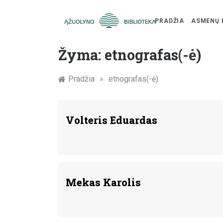
PRADŽIA
ASMENŲ 
Skip
Žymūs
to
Žyma:
etnografas(-ė)
content
Kauno
Pradžia
»
etnografas(-ė)
žmonės:
atminimo
Volteris Eduardas
įamžinimas
Mekas Karolis