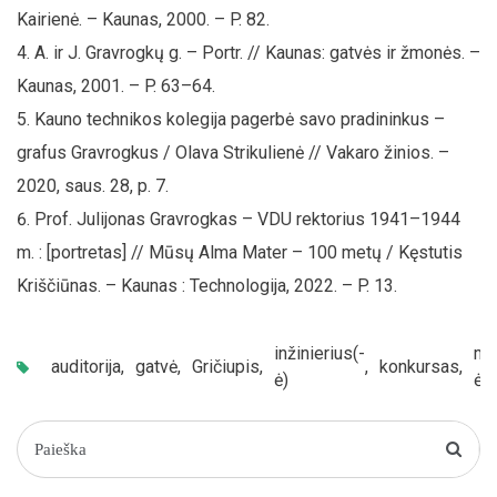
Kairienė. – Kaunas, 2000. – P. 82.
A. ir J. Gravrogkų g. – Portr. // Kaunas: gatvės ir žmonės. –
Kaunas, 2001. – P. 63–64.
Kauno technikos kolegija pagerbė savo pradininkus –
grafus Gravrogkus / Olava Strikulienė // Vakaro žinios. –
2020, saus. 28, p. 7.
Prof. Julijonas Gravrogkas – VDU rektorius 1941–1944
m. : [portretas] // Mūsų Alma Mater – 100 metų / Kęstutis
Kriščiūnas. – Kaunas : Technologija, 2022. – P. 13.
inžinierius(-
me
auditorija
,
gatvė
,
Gričiupis
,
,
konkursas
,
ė)
ė)