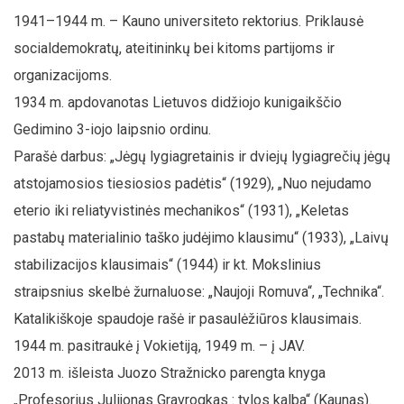
1941–1944 m. – Kauno universiteto rektorius. Priklausė
socialdemokratų, ateitininkų bei kitoms partijoms ir
organizacijoms.
1934 m. apdovanotas Lietuvos didžiojo kunigaikščio
Gedimino 3-iojo laipsnio ordinu.
Parašė darbus: „Jėgų lygiagretainis ir dviejų lygiagrečių jėgų
atstojamosios tiesiosios padėtis“ (1929), „Nuo nejudamo
eterio iki reliatyvistinės mechanikos“ (1931), „Keletas
pastabų materialinio taško judėjimo klausimu“ (1933), „Laivų
stabilizacijos klausimais“ (1944) ir kt. Mokslinius
straipsnius skelbė žurnaluose: „Naujoji Romuva“, „Technika“.
Katalikiškoje spaudoje rašė ir pasaulėžiūros klausimais.
1944 m. pasitraukė į Vokietiją, 1949 m. – į JAV.
2013 m. išleista Juozo Stražnicko parengta knyga
„Profesorius Julijonas Gravrogkas : tylos kalba“ (Kaunas).