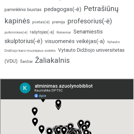
Petrašiūnų
pedagogas(-ė)
paminklinis biustas
kapinės
profesorius(-ė)
poetas(-ė)
premija
Senamiestis
rašytojas(-a)
pulkininkas(-ė)
Romainiai
skulptorius(-ė)
visuomenės veikėjas(-a)
Vytauto
Vytauto Didžiojo universitetas
Didžiojo karo muziejaus sodelis
Žaliakalnis
(VDU)
Šančiai