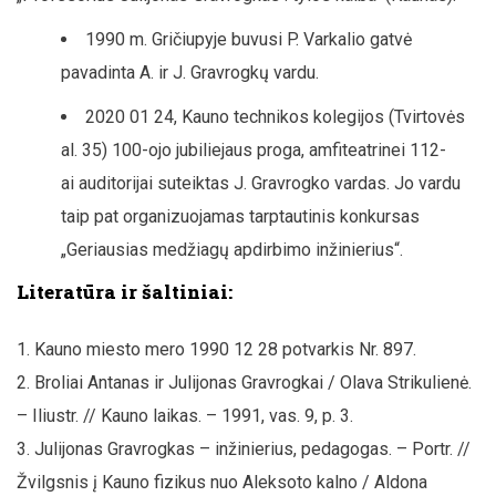
1990 m. Gričiupyje buvusi P. Varkalio gatvė
pavadinta A. ir J. Gravrogkų vardu.
2020 01 24, Kauno technikos kolegijos (Tvirtovės
al. 35) 100-ojo jubiliejaus proga, amfiteatrinei 112-
ai auditorijai suteiktas J. Gravrogko vardas. Jo vardu
taip pat organizuojamas tarptautinis konkursas
„Geriausias medžiagų apdirbimo inžinierius“.
Literatūra ir šaltiniai:
Kauno miesto mero 1990 12 28 potvarkis Nr. 897.
Broliai Antanas ir Julijonas Gravrogkai / Olava Strikulienė.
– Iliustr. // Kauno laikas. – 1991, vas. 9, p. 3.
Julijonas Gravrogkas – inžinierius, pedagogas. – Portr. //
Žvilgsnis į Kauno fizikus nuo Aleksoto kalno / Aldona