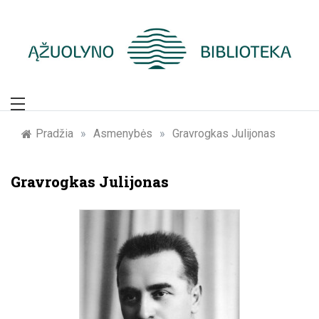
Skip
to
content
Žymūs Kauno
žmonės: atminimo
Pradžia
»
Asmenybės
»
Gravrogkas Julijonas
įamžinimas
Gravrogkas Julijonas