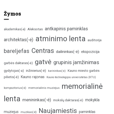
Žymos
antkapinis paminklas
Aleksotas
akademikas(-ė)
atminimo lenta
architektas(-ė)
auditorija
Centras
bareljefas
dailininkas(-ė)
ekspozicija
gatvė
grupinis įamžinimas
garbės daktaras(-ė)
inžinierius(-ė)
gydytojas(-a)
Kauno miesto garbės
karininkas(-ė)
Kauno rajonas
pilietis(-ė)
Kauno technologijos universitetas (KTU)
memorialinė
memorialinis muziejus
kompozitorius(-ė)
lenta
menininkas(-ė)
mokykla
mokslų daktaras(-ė)
Naujamiestis
muziejus
paminklas
muzikas(-ė)