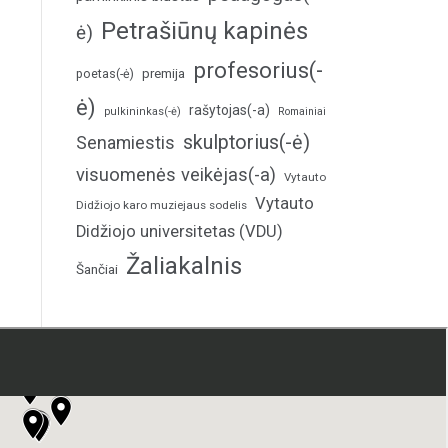
Petrašiūnų kapinės
ė)
profesorius(-
poetas(-ė)
premija
ė)
rašytojas(-a)
pulkininkas(-ė)
Romainiai
skulptorius(-ė)
Senamiestis
visuomenės veikėjas(-a)
Vytauto
Vytauto
Didžiojo karo muziejaus sodelis
Didžiojo universitetas (VDU)
Žaliakalnis
Šančiai