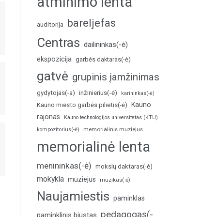
atminimo lenta
bareljefas
auditorija
Centras
dailininkas(-ė)
ekspozicija
garbės daktaras(-ė)
gatvė
grupinis įamžinimas
inžinierius(-ė)
gydytojas(-a)
karininkas(-ė)
Kauno
Kauno miesto garbės pilietis(-ė)
rajonas
Kauno technologijos universitetas (KTU)
memorialinis muziejus
kompozitorius(-ė)
memorialinė lenta
menininkas(-ė)
mokslų daktaras(-ė)
mokykla
muziejus
muzikas(-ė)
Naujamiestis
paminklas
pedagogas(-
paminklinis biustas