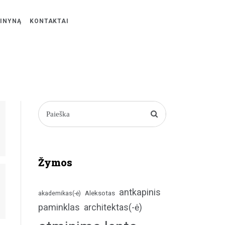
ŽINYNĄ
KONTAKTAI
Žymos
antkapinis
Aleksotas
akademikas(-ė)
paminklas
architektas(-ė)