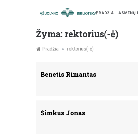
PRADŽIA
ASMENŲ 
Skip
Žymūs
to
Žyma:
rektorius(-ė)
content
Kauno
Pradžia
»
rektorius(-ė)
žmonės:
atminimo
Benetis Rimantas
įamžinimas
Šimkus Jonas