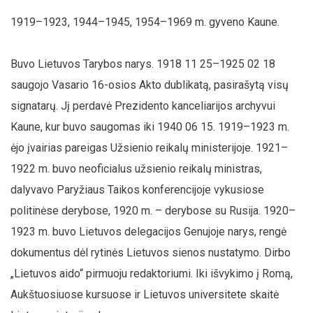
1919–1923, 1944–1945, 1954–1969 m. gyveno Kaune.
Buvo Lietuvos Tarybos narys. 1918 11 25–1925 02 18
saugojo Vasario 16-osios Akto dublikatą, pasirašytą visų
signatarų. Jį perdavė Prezidento kanceliarijos archyvui
Kaune, kur buvo saugomas iki 1940 06 15. 1919–1923 m.
ėjo įvairias pareigas Užsienio reikalų ministerijoje. 1921–
1922 m. buvo neoficialus užsienio reikalų ministras,
dalyvavo Paryžiaus Taikos konferencijoje vykusiose
politinėse derybose, 1920 m. – derybose su Rusija. 1920–
1923 m. buvo Lietuvos delegacijos Genujoje narys, rengė
dokumentus dėl rytinės Lietuvos sienos nustatymo. Dirbo
„Lietuvos aido“ pirmuoju redaktoriumi. Iki išvykimo į Romą,
Aukštuosiuose kursuose ir Lietuvos universitete skaitė