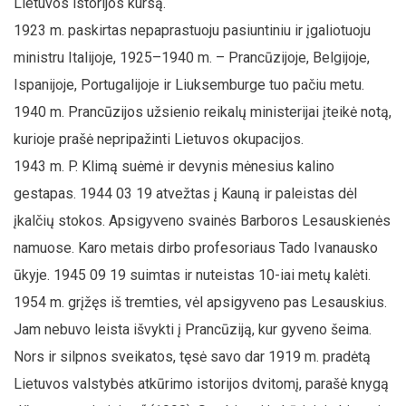
Lietuvos istorijos kursą.
1923 m. paskirtas nepaprastuoju pasiuntiniu ir įgaliotuoju
ministru Italijoje, 1925–1940 m. – Prancūzijoje, Belgijoje,
Ispanijoje, Portugalijoje ir Liuksemburge tuo pačiu metu.
1940 m. Prancūzijos užsienio reikalų ministerijai įteikė notą,
kurioje prašė nepripažinti Lietuvos okupacijos.
1943 m. P. Klimą suėmė ir devynis mėnesius kalino
gestapas. 1944 03 19 atvežtas į Kauną ir paleistas dėl
įkalčių stokos. Apsigyveno svainės Barboros Lesauskienės
namuose. Karo metais dirbo profesoriaus Tado Ivanausko
ūkyje. 1945 09 19 suimtas ir nuteistas 10-iai metų kalėti.
1954 m. grįžęs iš tremties, vėl apsigyveno pas Lesauskius.
Jam nebuvo leista išvykti į Prancūziją, kur gyveno šeima.
Nors ir silpnos sveikatos, tęsė savo dar 1919 m. pradėtą
Lietuvos valstybės atkūrimo istorijos dvitomį, parašė knygą