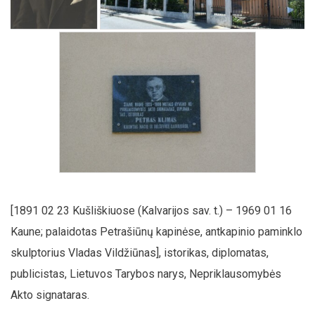
[1891 02 23 Kušliškiuose (Kalvarijos sav. t.) – 1969 01 16
Kaune; palaidotas Petrašiūnų kapinėse, antkapinio paminklo
skulptorius Vladas Vildžiūnas], istorikas, diplomatas,
publicistas, Lietuvos Tarybos narys, Nepriklausomybės
Akto signataras.