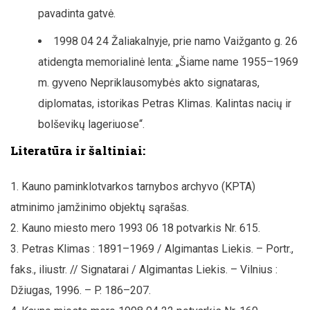
pavadinta gatvė.
1998 04 24 Žaliakalnyje, prie namo Vaižganto g. 26
atidengta memorialinė lenta: „Šiame name 1955–1969
m. gyveno Nepriklausomybės akto signataras,
diplomatas, istorikas Petras Klimas. Kalintas nacių ir
bolševikų lageriuose“.
Literatūra ir šaltiniai:
Kauno paminklotvarkos tarnybos archyvo (KPTA)
atminimo įamžinimo objektų sąrašas.
Kauno miesto mero 1993 06 18 potvarkis Nr. 615.
Petras Klimas : 1891–1969 / Algimantas Liekis. – Portr.,
faks., iliustr. // Signatarai / Algimantas Liekis. – Vilnius :
Džiugas, 1996. – P. 186–207.