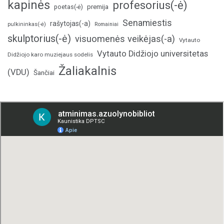
kapinės
profesorius(-ė)
poetas(-ė)
premija
Senamiestis
rašytojas(-a)
pulkininkas(-ė)
Romainiai
skulptorius(-ė)
visuomenės veikėjas(-a)
Vytauto
Vytauto Didžiojo universitetas
Didžiojo karo muziejaus sodelis
Žaliakalnis
(VDU)
Šančiai