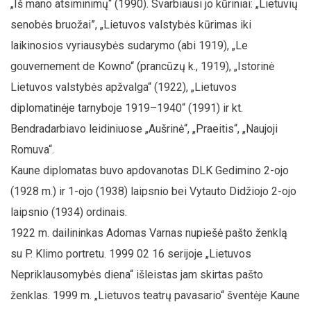
„Iš mano atsiminimų“ (1990). Svarbiausi jo kūriniai: „Lietuvių
senobės bruožai”, „Lietuvos valstybės kūrimas iki
laikinosios vyriausybės sudarymo (abi 1919), „Le
gouvernement de Kowno“ (prancūzų k., 1919), „Istorinė
Lietuvos valstybės apžvalga“ (1922), „Lietuvos
diplomatinėje tarnyboje 1919–1940“ (1991) ir kt.
Bendradarbiavo leidiniuose „Aušrinė“, „Praeitis“, „Naujoji
Romuva“.
Kaune diplomatas buvo apdovanotas DLK Gedimino 2-ojo
(1928 m.) ir 1-ojo (1938) laipsnio bei Vytauto Didžiojo 2-ojo
laipsnio (1934) ordinais.
1922 m. dailininkas Adomas Varnas nupiešė pašto ženklą
su P. Klimo portretu. 1999 02 16 serijoje „Lietuvos
Nepriklausomybės diena“ išleistas jam skirtas pašto
ženklas. 1999 m. „Lietuvos teatrų pavasario“ šventėje Kaune