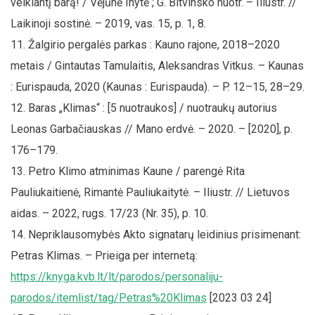
veikiantį barą! / Vėjūnė Inytė ; G. Bitvinsko nuotr. – Iliustr. //
Laikinoji sostinė. – 2019, vas. 15, p. 1, 8.
Žalgirio pergalės parkas : Kauno rajone, 2018–2020
metais / Gintautas Tamulaitis, Aleksandras Vitkus. – Kaunas
: Eurispauda, 2020 (Kaunas : Eurispauda). – P. 12–15, 28–29.
Baras „Klimas“ : [5 nuotraukos] / nuotraukų autorius
Leonas Garbačiauskas // Mano erdvė. – 2020. – [2020], p.
176–179.
Petro Klimo atminimas Kaune / parengė Rita
Pauliukaitienė, Rimantė Pauliukaitytė. – Iliustr. // Lietuvos
aidas. – 2022, rugs. 17/23 (Nr. 35), p. 10.
Nepriklausomybės Akto signatarų leidinius prisimenant:
Petras Klimas. – Prieiga per internetą:
https://knyga.kvb.lt/lt/parodos/personaliju-
parodos/itemlist/tag/Petras%20Klimas
[2023 03 24]