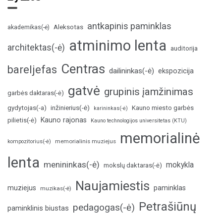
antkapinis paminklas
Aleksotas
akademikas(-ė)
atminimo lenta
architektas(-ė)
auditorija
Centras
bareljefas
dailininkas(-ė)
ekspozicija
gatvė
grupinis įamžinimas
garbės daktaras(-ė)
inžinierius(-ė)
gydytojas(-a)
Kauno miesto garbės
karininkas(-ė)
Kauno rajonas
pilietis(-ė)
Kauno technologijos universitetas (KTU)
memorialinė
memorialinis muziejus
kompozitorius(-ė)
lenta
menininkas(-ė)
mokykla
mokslų daktaras(-ė)
Naujamiestis
muziejus
paminklas
muzikas(-ė)
Petrašiūnų
pedagogas(-ė)
paminklinis biustas