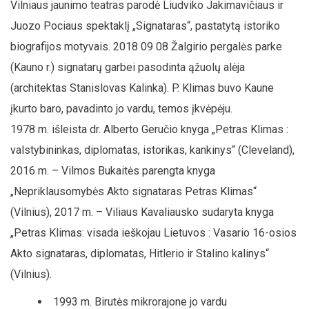
Vilniaus jaunimo teatras parodė Liudviko Jakimavičiaus ir
Juozo Pociaus spektaklį „Signataras“, pastatytą istoriko
biografijos motyvais. 2018 09 08 Žalgirio pergalės parke
(Kauno r.) signatarų garbei pasodinta ąžuolų alėja
(architektas Stanislovas Kalinka). P. Klimas buvo Kaune
įkurto baro, pavadinto jo vardu, temos įkvėpėju.
1978 m. išleista dr. Alberto Geručio knyga „Petras Klimas :
valstybininkas, diplomatas, istorikas, kankinys“ (Cleveland),
2016 m. – Vilmos Bukaitės parengta knyga
„Nepriklausomybės Akto signataras Petras Klimas“
(Vilnius), 2017 m. – Viliaus Kavaliausko sudaryta knyga
„Petras Klimas: visada ieškojau Lietuvos : Vasario 16-osios
Akto signataras, diplomatas, Hitlerio ir Stalino kalinys“
(Vilnius).
1993 m. Birutės mikrorajone jo vardu