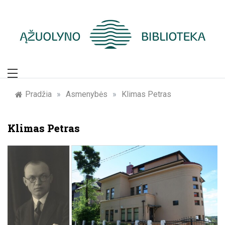
Skip
to
content
Žymūs Kauno
žmonės: atminimo
Pradžia
»
Asmenybės
»
Klimas Petras
įamžinimas
Klimas Petras