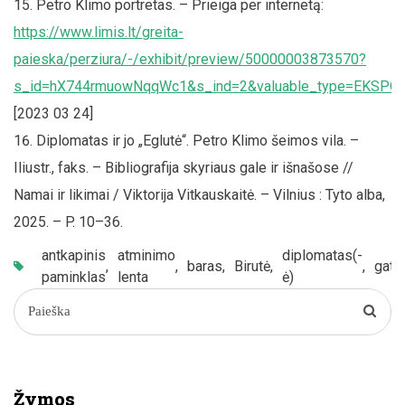
Petro Klimo portretas. – Prieiga per internetą:
https://www.limis.lt/greita-
paieska/perziura/-/exhibit/preview/50000003873570?
s_id=hX744rmuowNqqWc1&s_ind=2&valuable_type=EKSPO
[2023 03 24]
Diplomatas ir jo „Eglutė“. Petro Klimo šeimos vila. –
Iliustr., faks. – Bibliografija skyriaus gale ir išnašose //
Namai ir likimai / Viktorija Vitkauskaitė. – Vilnius : Tyto alba,
2025. – P. 10–36.
antkapinis
atminimo
diplomatas(-
,
,
baras
,
Birutė
,
,
gatv
paminklas
lenta
ė)
Žymos