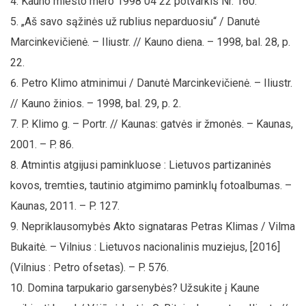
Kauno miesto mero 1998 04 22 potvarkis Nr. 160.
„Aš savo sąžinės už rublius neparduosiu“ / Danutė
Marcinkevičienė. – Iliustr. // Kauno diena. – 1998, bal. 28, p.
22.
Petro Klimo atminimui / Danutė Marcinkevičienė. – Iliustr.
// Kauno žinios. – 1998, bal. 29, p. 2.
P. Klimo g. – Portr. // Kaunas: gatvės ir žmonės. – Kaunas,
2001. – P. 86.
Atmintis atgijusi paminkluose : Lietuvos partizaninės
kovos, tremties, tautinio atgimimo paminklų fotoalbumas. –
Kaunas, 2011. – P. 127.
Nepriklausomybės Akto signataras Petras Klimas / Vilma
Bukaitė. – Vilnius : Lietuvos nacionalinis muziejus, [2016]
(Vilnius : Petro ofsetas). – P. 576.
Domina tarpukario garsenybės? Užsukite į Kaune