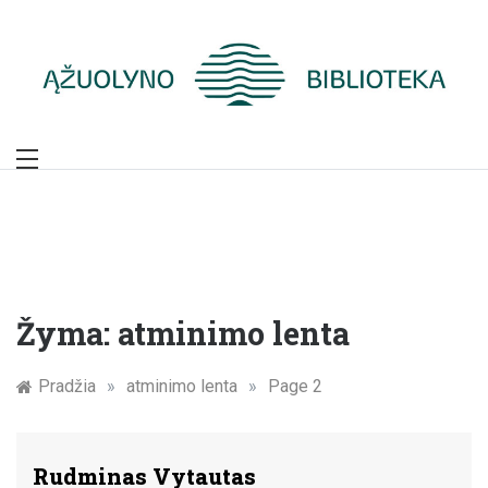
Skip
to
content
Žymūs Kauno
žmonės: atminimo
įamžinimas
Žyma:
atminimo lenta
Pradžia
»
atminimo lenta
»
Page 2
Rudminas Vytautas