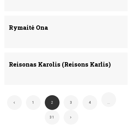
Rymaitė Ona
Reisonas Karolis (Reisons Karlis)
1
2
3
4
…
31