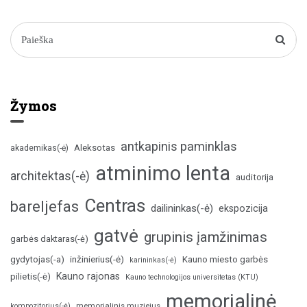
Žymos
antkapinis paminklas
Aleksotas
akademikas(-ė)
atminimo lenta
architektas(-ė)
auditorija
Centras
bareljefas
dailininkas(-ė)
ekspozicija
gatvė
grupinis įamžinimas
garbės daktaras(-ė)
inžinierius(-ė)
gydytojas(-a)
Kauno miesto garbės
karininkas(-ė)
Kauno rajonas
pilietis(-ė)
Kauno technologijos universitetas (KTU)
memorialinė
memorialinis muziejus
kompozitorius(-ė)