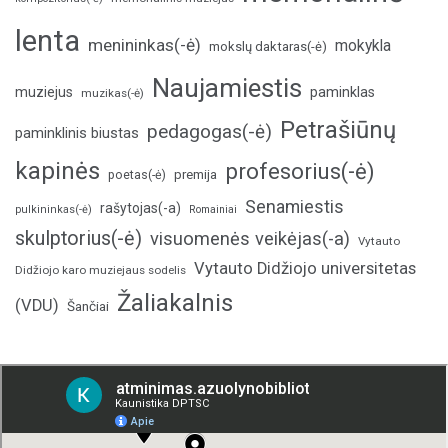
lenta
menininkas(-ė)
mokykla
mokslų daktaras(-ė)
Naujamiestis
muziejus
paminklas
muzikas(-ė)
Petrašiūnų
pedagogas(-ė)
paminklinis biustas
kapinės
profesorius(-ė)
poetas(-ė)
premija
Senamiestis
rašytojas(-a)
pulkininkas(-ė)
Romainiai
skulptorius(-ė)
visuomenės veikėjas(-a)
Vytauto
Vytauto Didžiojo universitetas
Didžiojo karo muziejaus sodelis
Žaliakalnis
(VDU)
Šančiai