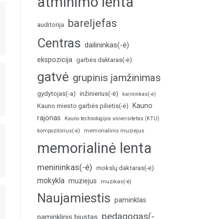
atminimo lenta
bareljefas
auditorija
Centras
dailininkas(-ė)
ekspozicija
garbės daktaras(-ė)
gatvė
grupinis įamžinimas
inžinierius(-ė)
gydytojas(-a)
karininkas(-ė)
Kauno
Kauno miesto garbės pilietis(-ė)
rajonas
Kauno technologijos universitetas (KTU)
memorialinis muziejus
kompozitorius(-ė)
memorialinė lenta
menininkas(-ė)
mokslų daktaras(-ė)
mokykla
muziejus
muzikas(-ė)
Naujamiestis
paminklas
pedagogas(-
paminklinis biustas