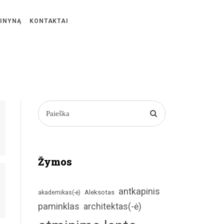
ŽINYNĄ
KONTAKTAI
Žymos
antkapinis
Aleksotas
akademikas(-ė)
paminklas
architektas(-ė)