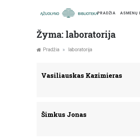
PRADŽIA
ASMENŲ 
Skip
Žymūs
to
Žyma:
laboratorija
content
Kauno
Pradžia
»
laboratorija
žmonės:
atminimo
Vasiliauskas Kazimieras
įamžinimas
Šimkus Jonas