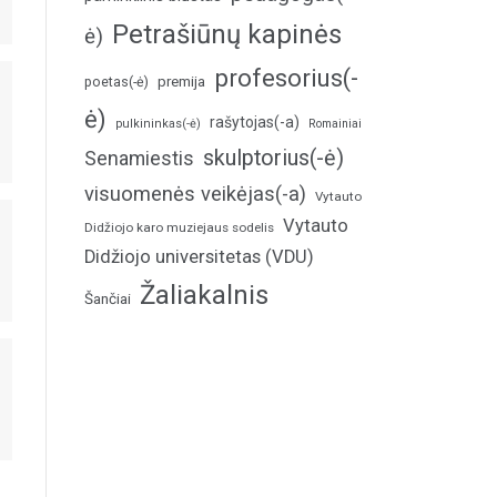
Petrašiūnų kapinės
ė)
profesorius(-
poetas(-ė)
premija
ė)
rašytojas(-a)
pulkininkas(-ė)
Romainiai
skulptorius(-ė)
Senamiestis
visuomenės veikėjas(-a)
Vytauto
Vytauto
Didžiojo karo muziejaus sodelis
Didžiojo universitetas (VDU)
Žaliakalnis
Šančiai